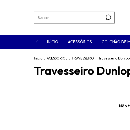
INÍCIO
ACESSÓRIOS
COLCHÃO DE 
Início
.
ACESSÓRIOS
.
TRAVESSEIRO
.
Travesseiro Dunlopi
Travesseiro Dunlop
Não t