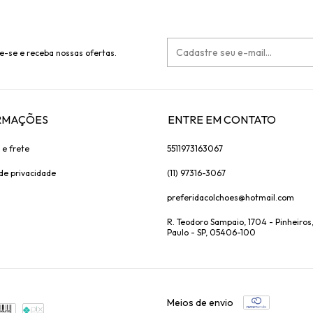
e-se e receba nossas ofertas.
RMAÇÕES
ENTRE EM CONTATO
 e frete
5511973163067
 de privacidade
(11) 97316-3067
preferidacolchoes@hotmail.com
R. Teodoro Sampaio, 1704 - Pinheiros
Paulo - SP, 05406-100
Meios de envio