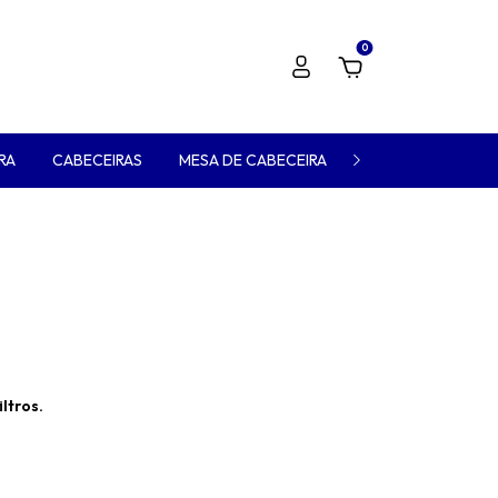
0
RA
CABECEIRAS
MESA DE CABECEIRA
VER TODOS
ltros.