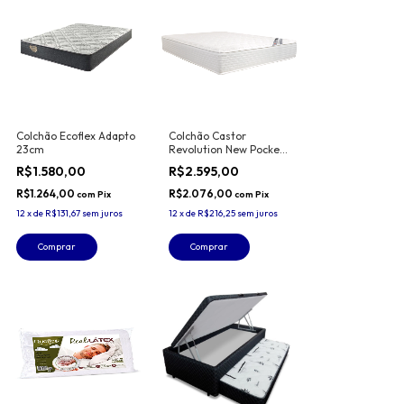
Colchão Ecoflex Adapto
Colchão Castor
23cm
Revolution New Pocket
Double Face 30cm
R$1.580,00
R$2.595,00
R$1.264,00
R$2.076,00
com
Pix
com
Pix
12
x
de
R$131,67
sem juros
12
x
de
R$216,25
sem juros
Comprar
Comprar