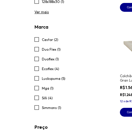
128x188x30 (1)
Co
Ver mais
Marca
Castor (2)
Duo Flex (1)
Duoflex (1)
Ecoflex (4)
Colchã
Luckspuma (5)
Gran L
R$1.5
Mga (1)
R$1.24
Silli (4)
12
x
de
R
Simmons (1)
Co
Preço