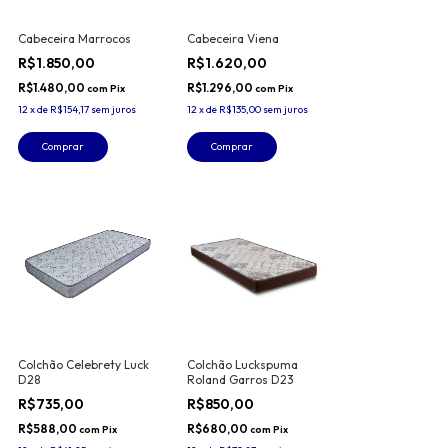
Cabeceira Marrocos
Cabeceira Viena
R$1.850,00
R$1.620,00
R$1.480,00
R$1.296,00
com
Pix
com
Pix
12
x
de
R$154,17
sem juros
12
x
de
R$135,00
sem juros
Comprar
Comprar
Colchão Celebrety Luck
Colchão Luckspuma
D28
Roland Garros D23
R$735,00
R$850,00
R$588,00
R$680,00
com
Pix
com
Pix