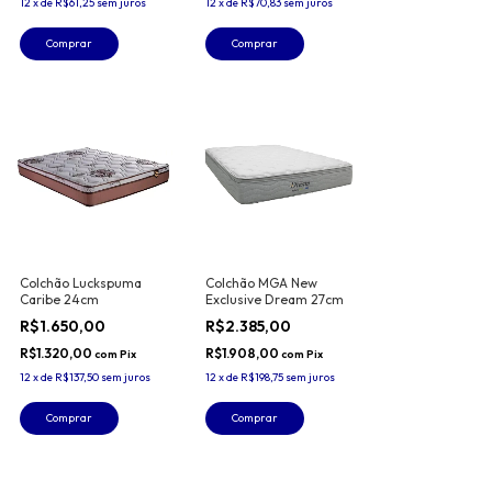
12
x
de
R$61,25
sem juros
12
x
de
R$70,83
sem juros
Comprar
Comprar
Colchão Luckspuma
Colchão MGA New
Caribe 24cm
Exclusive Dream 27cm
R$1.650,00
R$2.385,00
R$1.320,00
R$1.908,00
com
Pix
com
Pix
12
x
de
R$137,50
sem juros
12
x
de
R$198,75
sem juros
Comprar
Comprar