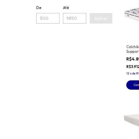
De
Até
Aplicar
Colchão
Suppor
R$4.
R$3.91
12
x
de
R
Co