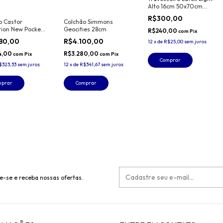
Alto 16cm 50x70cm
Duoflex
R$300,00
o Castor
Colchão Simmons
tion New Pocket
Geocities 28cm
R$240,00
com
Pix
ce 27cm
880,00
R$4.100,00
12
x
de
R$25,00
sem juros
4,00
R$3.280,00
com
Pix
com
Pix
Comprar
$323,33
sem juros
12
x
de
R$341,67
sem juros
mprar
Comprar
e-se e receba nossas ofertas.