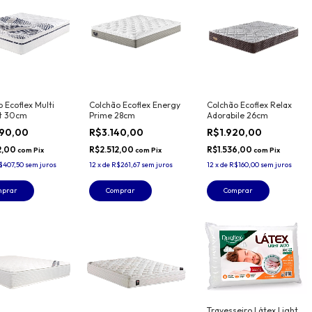
 Ecoflex Multi
Colchão Ecoflex Energy
Colchão Ecoflex Relax
t 30cm
Prime 28cm
Adorabile 26cm
890,00
R$3.140,00
R$1.920,00
2,00
R$2.512,00
R$1.536,00
com
Pix
com
Pix
com
Pix
$407,50
sem juros
12
x
de
R$261,67
sem juros
12
x
de
R$160,00
sem juros
mprar
Comprar
Comprar
Travesseiro Látex Light