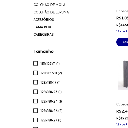
COLCHÃO DE MOLA
Cabece
COLCHÃO DE ESPUMA
R$1.8
ACESSÓRIOS
R$1.46
CAMA BOX
12
x
de
R
CABECEIRAS
Co
Tamanho
113x127x11 (1)
120x127x11 (2)
128x188x17 (1)
128x188x23 (1)
128x188x24 (1)
Cabece
128x188x26 (2)
R$2.
R$1.92
128x188x27 (1)
12
x
de
R