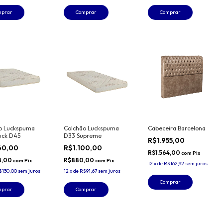
mprar
Comprar
Comprar
o Luckspuma
Colchão Luckspuma
Cabeceira Barcelona
uck D45
D33 Supreme
R$1.955,00
60,00
R$1.100,00
R$1.564,00
com
Pix
8,00
R$880,00
com
Pix
com
Pix
12
x
de
R$162,92
sem juros
$130,00
sem juros
12
x
de
R$91,67
sem juros
Comprar
mprar
Comprar