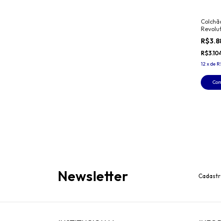
Colchã
Revolu
One Fa
R$3.
R$3.10
12
x
de
R
Co
Newsletter
Cadastr