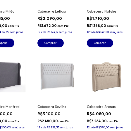
ira Milão
Cabeceira Letícia
Cabeceira Natalia
35,00
R$2.090,00
R$1.710,00
8,00
R$1.672,00
R$1.368,00
com
Pix
com
Pix
com
Pix
$152,92
sem juros
12
x
de
R$174,17
sem juros
12
x
de
R$142,50
sem juros
mprar
Comprar
Comprar
ira Montreal
Cabeceira Sevilha
Cabeceira Atenas
400,00
R$3.100,00
R$4.080,00
0,00
R$2.480,00
R$3.264,00
com
Pix
com
Pix
com
Pix
$200,00
sem juros
12
x
de
R$258,33
sem juros
12
x
de
R$340,00
sem juros