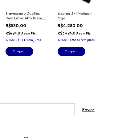
Travesseiro Duoflex
Bicama 3×1 Molejo –
Real Látex Alto 16 cm,
Mga
Branco, para fronha 50
R$530,00
R$4.280,00
x 70 cm
R$424,00
R$3.424,00
com
Pix
com
Pix
12
x
de
R$44,17
sem juros
12
x
de
R$356,67
sem juros
Comprar
Comprar