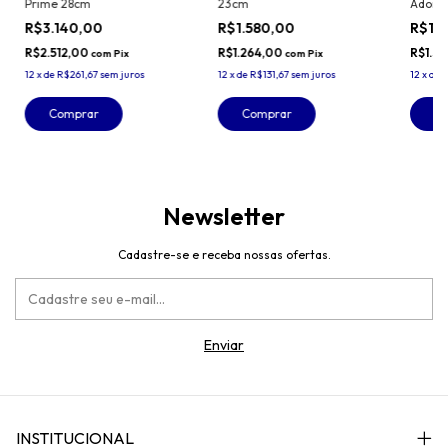
Prime 28cm
23cm
Adorab
R$3.140,00
R$1.580,00
R$1.
R$2.512,00
R$1.264,00
R$1.5
com
Pix
com
Pix
12
x
de
R$261,67
sem juros
12
x
de
R$131,67
sem juros
12
x
de
R
Comprar
Comprar
C
Newsletter
Cadastre-se e receba nossas ofertas.
INSTITUCIONAL