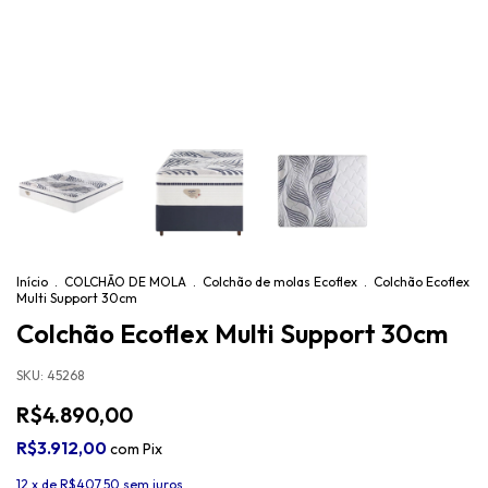
Início
.
COLCHÃO DE MOLA
.
Colchão de molas Ecoflex
.
Colchão Ecoflex
Multi Support 30cm
Colchão Ecoflex Multi Support 30cm
SKU:
45268
R$4.890,00
R$3.912,00
com
Pix
12
x de
R$407,50
sem juros