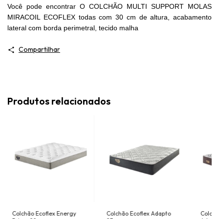
Você pode encontrar O COLCHÃO MULTI SUPPORT MOLAS
MIRACOIL ECOFLEX todas com 30 cm de altura, acabamento
lateral com borda perimetral, tecido malha
Compartilhar
Produtos relacionados
Colchão Ecoflex Energy
Colchão Ecoflex Adapto
Colchã