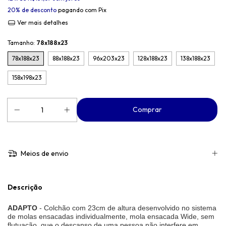
20% de desconto
pagando com Pix
Ver mais detalhes
Tamanho:
78x188x23
78x188x23
88x188x23
96x203x23
128x188x23
138x188x23
158x198x23
Meios de envio
Descrição
ADAPTO
- Colchão com 23cm de altura desenvolvido no sistema
de molas ensacadas individualmente, mola ensacada Wide, sem
flutuação, que o descanso de uma pessoa não interfere em