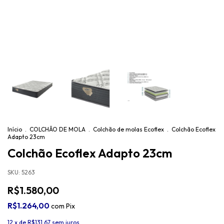
Início
.
COLCHÃO DE MOLA
.
Colchão de molas Ecoflex
.
Colchão Ecoflex
Adapto 23cm
Colchão Ecoflex Adapto 23cm
SKU:
5263
R$1.580,00
R$1.264,00
com
Pix
12
x de
R$131,67
sem juros