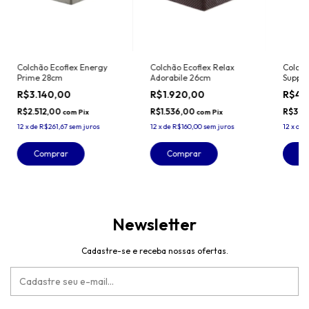
Colchão Ecoflex Energy
Colchão Ecoflex Relax
Colchã
Prime 28cm
Adorabile 26cm
Suppo
R$3.140,00
R$1.920,00
R$4.
R$2.512,00
R$1.536,00
R$3.9
com
Pix
com
Pix
12
x
de
R$261,67
sem juros
12
x
de
R$160,00
sem juros
12
x
de
R
Comprar
Comprar
C
Newsletter
Cadastre-se e receba nossas ofertas.